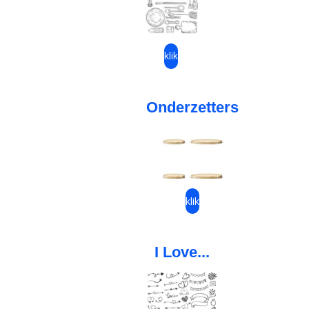
klik
Onderzetters
klik
I Love...