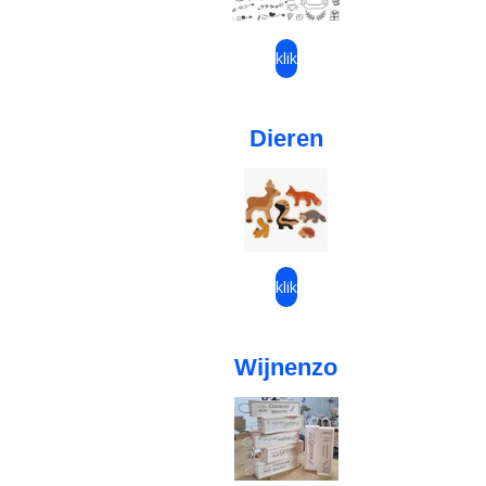
klik
Dieren
klik
Wijnenzo