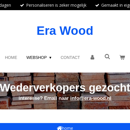
kdagen
Personaliseren is zeker mogelijk
Gemaakt in eige
Era Wood
HOME
WEBSHOP
CONTACT
Wederverkopers gezoch
interesse? Email naar
info@era-wood.nl
home