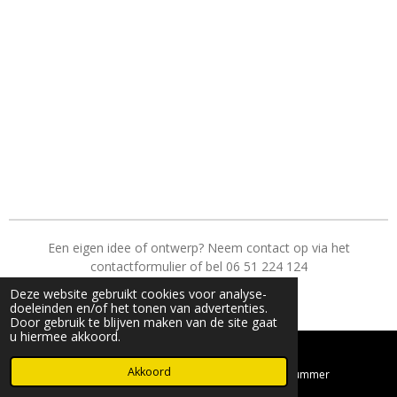
Een eigen idee of ontwerp? Neem contact op via het
contactformulier of bel 06 51 224 124
© 2023 - 2026 Era Wood
Deze website gebruikt cookies voor analyse-
Powered by
JouwWeb
doeleinden en/of het tonen van advertenties.
Door gebruik te blijven maken van de site gaat
u hiermee akkoord.
Akkoord
E-mailadres
Telefoonnummer