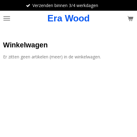
Verzenden binnen 3/4 werkdagen
Ga
direct
Era Wood
naar
de
hoofdinhoud
Winkelwagen
Er zitten geen artikelen (meer) in de winkelwagen.