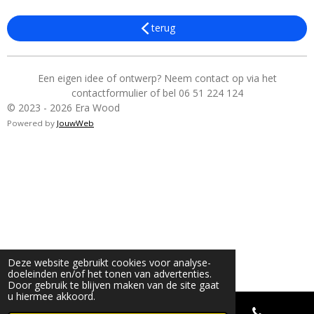
terug
Een eigen idee of ontwerp? Neem contact op via het
contactformulier of bel 06 51 224 124
© 2023 - 2026 Era Wood
Powered by
JouwWeb
Deze website gebruikt cookies voor analyse-
doeleinden en/of het tonen van advertenties.
Door gebruik te blijven maken van de site gaat
u hiermee akkoord.