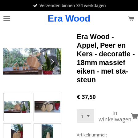
Verzenden binnen 3/4 werkdagen
Ga
direct
Era Wood
naar
de
hoofdinhoud
Era Wood -
Appel, Peer en
Kers - decoratie -
18mm massief
eiken - met sta-
steun
€ 37,50
In
winkelwagen
Artikelnummer: