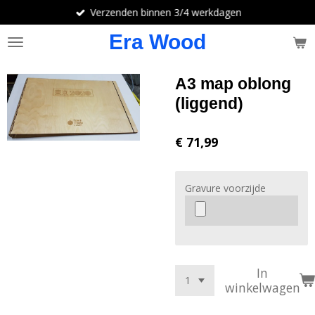
Verzenden binnen 3/4 werkdagen
Ga
direct
Era Wood
naar
de
hoofdinhoud
A3 map oblong
(liggend)
€ 71,99
Gravure voorzijde
In
winkelwagen