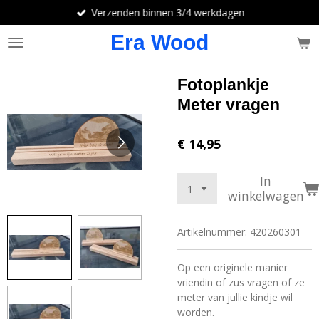
Verzenden binnen 3/4 werkdagen
Ga
direct
Era Wood
naar
de
hoofdinhoud
Fotoplankje
Meter vragen
€ 14,95
In
winkelwagen
Artikelnummer:
420260301
Op een originele manier
vriendin of zus vragen of ze
meter van jullie kindje wil
worden.