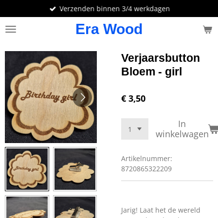
Verzenden binnen 3/4 werkdagen
Ga
direct
Era Wood
naar
de
hoofdinhoud
Verjaarsbutton
Bloem - girl
€ 3,50
In
winkelwagen
Artikelnummer:
8720865322209
Jarig! Laat het de wereld