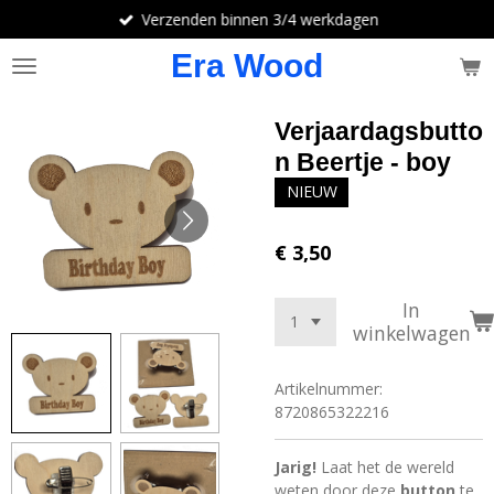
Verzenden binnen 3/4 werkdagen
Ga
direct
Era Wood
naar
de
hoofdinhoud
Verjaardagsbutto
n Beertje - boy
NIEUW
€ 3,50
In
winkelwagen
Artikelnummer:
8720865322216
Jarig!
Laat het de wereld
weten door deze
button
te