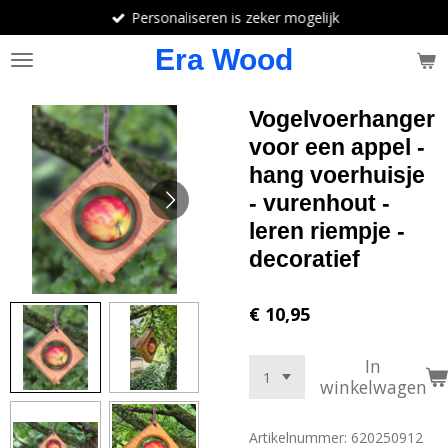
Personaliseren is zeker mogelijk
Ga
direct
Era Wood
naar
de
hoofdinhoud
Vogelvoerhanger
voor een appel -
hang voerhuisje
- vurenhout -
leren riempje -
decoratief
€ 10,95
In
winkelwagen
Artikelnummer:
620250912